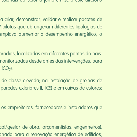
ionais do setor a juntarem-se a este diretório
criar, demonstrar, validar e replicar pacotes de
 pilotos que abrangeram diferentes tipologias de
o contemplava aumentar o desempenho energético, o
adias, localizadas em diferentes pontos do país.
 monitorizadas desde antes das intervenções, para
o (CO
).
2
 de classe elevada; na instalação de grelhas de
redes exteriores (ETICS) e em caixas de estores;
os empreiteiros, fornecedores e instaladores que
cal/gestor de obra, orçamentistas, engenheiros),
ionada para a renovação energética de edifícios,