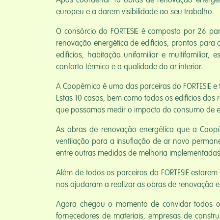
Após coordenar 10 obras de renovação energéti
europeu e a darem visibilidade ao seu trabalho.
O consórcio do FORTESIE é composto por 26 parce
renovação energética de edifícios, prontos para
edifícios, habitação unifamiliar e multifamiliar
conforto térmico e a qualidade do ar interior.
A Coopérnico é uma das parceiras do FORTESIE e 
Estas 10 casas, bem como todos os edifícios dos 
que possamos medir o impacto do consumo de ele
As obras de renovação energética que a Coopérn
ventilação para a insuflação de ar novo permane
entre outras medidas de melhoria implementadas
Além de todos os parceiros do FORTESIE estarem 
nos ajudaram a realizar as obras de renovação en
Agora chegou o momento de convidar todos os pro
fornecedores de materiais, empresas de construç