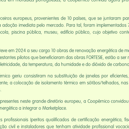
ca em moradias portuguesas, a Coopérnico convida agora profiss
iros europeus, provenientes de 10 países, que se juntaram para 
 a adoção imediata pelo mercado. Para tal, foram implementados 7
, escola, piscina pública, museu, edifício público, cujo objetiv
teve em 2024 a seu cargo 10 obras de renovação energética de mor
restantes pilotos que beneficiaram das obras FORTESIE, estão a ser
tricidade, da temperatura, da humidade e do dióxido de carbon
ico geriu consistiram na substituição de janelas por eficientes,
nte; a colocação de isolamento térmico em sótãos/telhados, nas pa
.
presentes neste grande diretório europeu, a Coopérnico convidou 
ergética a integrar o Marketplace.
fissionais (peritos qualificados de certificação energética, fis
ão civil e instaladores que tenham atividade profissional vocac