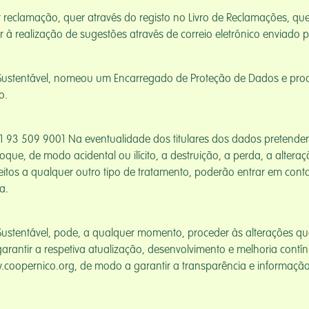
ar reclamação, quer através do registo no Livro de Reclamações, q
 à realização de sugestões através de correio eletrónico enviado
 Sustentável, nomeou um Encarregado de Proteção de Dados e pr
o.
1 93 509 9001 Na eventualidade dos titulares dos dados pretend
que, de modo acidental ou ilícito, a destruição, a perda, a altera
eitos a qualquer outro tipo de tratamento, poderão entrar em co
a.
ustentável, pode, a qualquer momento, proceder às alterações qu
arantir a respetiva atualização, desenvolvimento e melhoria cont
.coopernico.org, de modo a garantir a transparência e informação