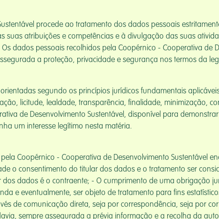
ustentável procede ao tratamento dos dados pessoais estritamente
s suas atribuições e competências e à divulgação das suas ativid
 Os dados pessoais recolhidos pela Coopérnico - Cooperativa de D
ssegurada a proteção, privacidade e segurança nos termos da legi
rientadas segundo os princípios jurídicos fundamentais aplicáve
ão, licitude, lealdade, transparência, finalidade, minimização, co
ativa de Desenvolvimento Sustentável, disponível para demonstrar 
nha um interesse legítimo nesta matéria.
 pela Coopérnico - Cooperativa de Desenvolvimento Sustentável 
dade o consentimento do titular dos dados e o tratamento ser con
lar dos dados é o contraente; - O cumprimento de uma obrigação jur
inda e eventualmente, ser objeto de tratamento para fins estatísti
és de comunicação direta, seja por correspondência, seja por cor
davia, sempre assegurada a prévia informação e a recolha da autor