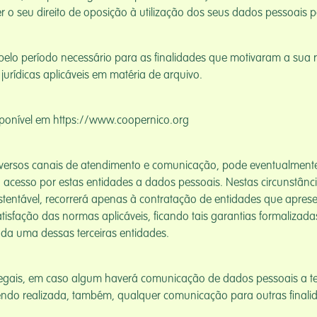
 seu direito de oposição à utilização dos seus dados pessoais pa
elo período necessário para as finalidades que motivaram a sua r
urídicas aplicáveis em matéria de arquivo.
disponível em https://www.coopernico.org
iversos canais de atendimento e comunicação, pode eventualmente i
 acesso por estas entidades a dados pessoais. Nestas circunstância
tentável, recorrerá apenas à contratação de entidades que aprese
isfação das normas aplicáveis, ficando tais garantias formalizad
ada uma dessas terceiras entidades.
egais, em caso algum haverá comunicação de dados pessoais a te
endo realizada, também, qualquer comunicação para outras finalid