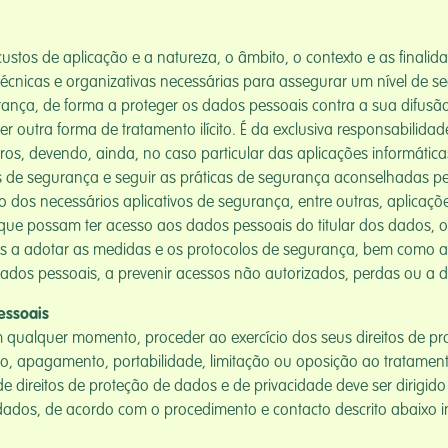
stos de aplicação e a natureza, o âmbito, o contexto e as finali
cnicas e organizativas necessárias para assegurar um nível de se
nça, de forma a proteger os dados pessoais contra a sua difusão,
outra forma de tratamento ilícito. É da exclusiva responsabilida
ros, devendo, ainda, no caso particular das aplicações informática
s de segurança e seguir as práticas de segurança aconselhadas pe
os necessários aplicativos de segurança, entre outras, aplicações
s que possam ter acesso aos dados pessoais do titular dos dados,
os a adotar as medidas e os protocolos de segurança, bem como as
ados pessoais, a prevenir acessos não autorizados, perdas ou a d
Pessoais
 qualquer momento, proceder ao exercício dos seus direitos de pr
ão, apagamento, portabilidade, limitação ou oposição ao tratament
de direitos de proteção de dados e de privacidade deve ser dirigi
dos dados, de acordo com o procedimento e contacto descrito abaixo 