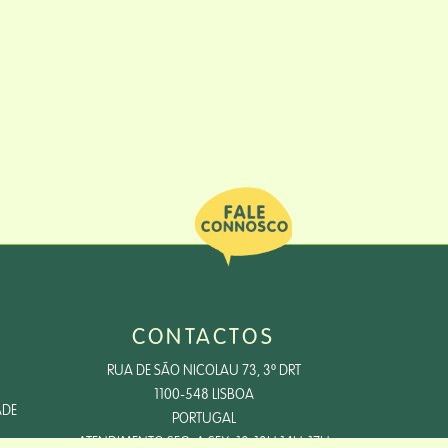
CONTACTOS
RUA DE SÃO NICOLAU 73, 3º DRT
1100-548 LISBOA
ADE
PORTUGAL
ATENDIMENTO SEG. A SEX, 10-13H 14H-17H