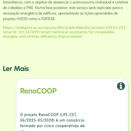
fotovoltaicos, com o objetivo de alavancar o autoconsumo (individual e coletivo)
de cidadãos e PME. Numa fase posterior, este serviço será replicado para a
renovação energética de edifícios, aproveitando as lições aprendidas de
projetos H2020 como o FORTESIE.
https://webgate.ec.europa.eu/life/publicWebsite/project/LIFE23-CET-
SmarTA-101167699/smart-technical-assistance-for-renewable-
energies-and-energy-efficiency-improvement
Ler Mais
RenoCOOP
O projeto RenoCOOP (LIFE-CET,
06/2025-05/2028) é um consórcio
formado por cinco cooperativas de