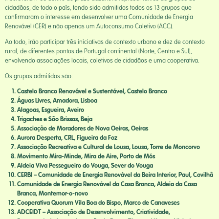
cidadãos, de todo o país, tendo sido admitidos todos os 13 grupos que
confirmaram o interesse em desenvolver uma Comunidade de Energia
Renovável (CER) e não apenas um Autoconsumo Coletivo (ACC).
Ao todo, irão participar três iniciativas de contexto urbano e dez de contexto
rural, de diferentes pontos de Portugal continental (Norte, Centro e Sul),
envolvendo associações locais, coletivos de cidadãos e uma cooperativa.
Os grupos admitidos são:
Castelo Branco Renovável e Sustentável, Castelo Branco
Águas Livres, Amadora, Lisboa
Alagoas, Esgueira, Aveiro
Trigaches e São Brissos, Beja
Associação de Moradores de Nova Oeiras, Oeiras
Aurora Desperta, CRL, Figueira da Foz
Associação Recreativa e Cultural de Lousa, Lousa, Torre de Moncorvo
Movimento Mira-Minde, Mira de Aire, Porto de Mós
Aldeia Viva Pessegueiro do Vouga, Sever do Vouga
CERBI – Comunidade de Energia Renovável da Beira Interior, Paul, Covilhã
Comunidade de Energia Renovável da Casa Branca, Aldeia da Casa
Branca, Montemor-o-novo
Cooperativa Quorum Vila Boa do Bispo, Marco de Canaveses
ADCEIDT – Associação de Desenvolvimento, Criatividade,